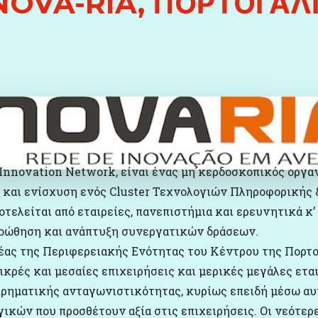
NOVA-RIA, ΠΟΡΤΟΓΑΛ
n Innovation Network, είναι ένας μη κερδοσκοπικός οργα
α και ενίσχυση ενός Cluster Τεχνολογιών Πληροφορικής 
οτελείται από εταιρείες, πανεπιστήμια και ερευνητικά κ
ροώθηση και ανάπτυξη συνεργατικών δράσεων.
έας της Περιφερειακής Ενότητας του Κέντρου της Πορτογ
ικρές και μεσαίες επιχειρήσεις και μερικές μεγάλες ετα
ρηματικής ανταγωνιστικότητας, κυρίως επειδή μέσω αυτ
κών που προσθέτουν αξία στις επιχειρήσεις. Οι νεότερε