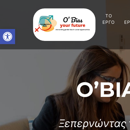
ΤΟ
ΕΡΓΟ
Ε
Open toolbar
O’BI
Ξεπερνώντας τ